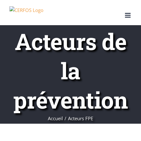
Passer
au
contenu
Acteurs de
la
prévention
Accueil
Acteurs FPE