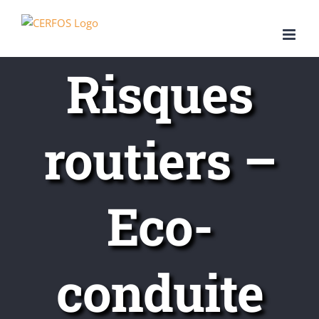
Passer
au
contenu
Risques
routiers –
Eco-
conduite