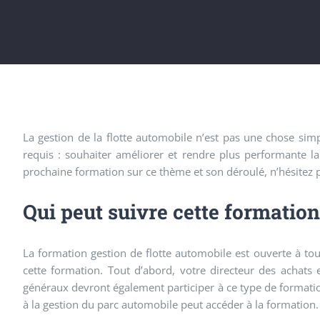
La gestion de la flotte automobile n’est pas une chose sim
requis : souhaiter améliorer et rendre plus performante l
prochaine formation sur ce thème et son déroulé, n’hésitez pa
Qui peut suivre cette formation
La formation gestion de flotte automobile est ouverte à tou
cette formation. Tout d’abord, votre directeur des achats 
généraux devront également participer à ce type de formation, 
à la gestion du parc automobile peut accéder à la formation.