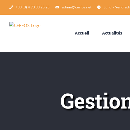
Passer
+33 (0) 4 73 33 25 28
admin@cerfos.net
Lundi - Vendredi
au
contenu
Accueil
Actualités
Gestion