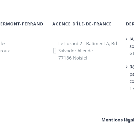
LERMONT-FERRAND
AGENCE D’ÎLE-DE-FRANCE
DE
IA
oles
Le Luzard 2 - Bâtiment A, Bd
so
aroux
Salvador Allende
6
77186 Noisiel
R
pa
co
1 
Mentions légal