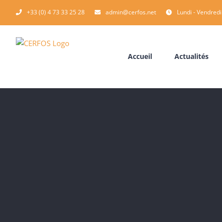
Passer
+33 (0) 4 73 33 25 28
admin@cerfos.net
Lundi - Vendredi
au
contenu
Accueil
Actualités